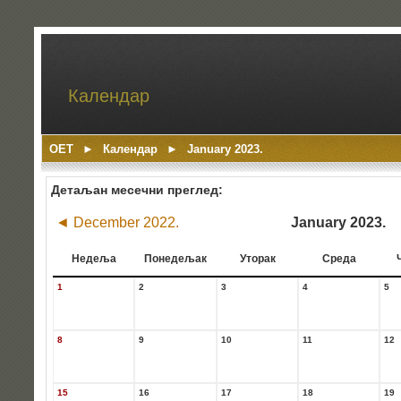
Календар
ОЕТ
►
Календар
►
January 2023.
Детаљан месечни преглед:
◄
December 2022.
January 2023.
Недеља
Понедељак
Уторак
Среда
1
2
3
4
5
8
9
10
11
12
15
16
17
18
19