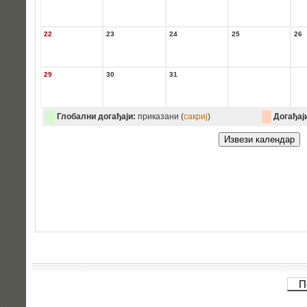
22
23
24
25
26
29
30
31
Глобални догађаји:
приказани (
сакриј
)
Догађаји
П